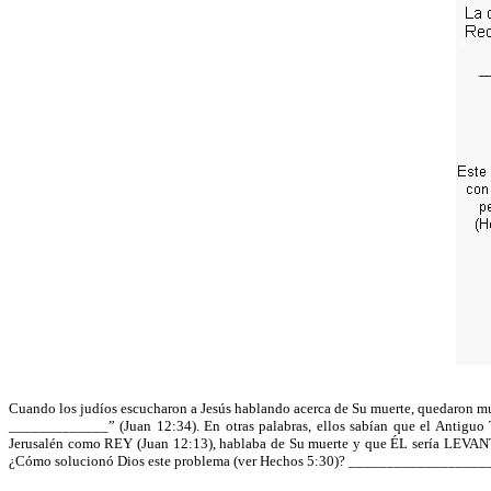
Cuando los judíos escucharon a Jesús hablando acerca de Su muerte, quedaron mu
_____________” (Juan 12:34). En otras palabras, ellos sabían que el Antiguo 
Jerusalén como REY (Juan 12:13), hablaba de Su muerte y que ÉL sería LE
¿Cómo solucionó Dios este problema (ver Hechos 5:30)? ________________