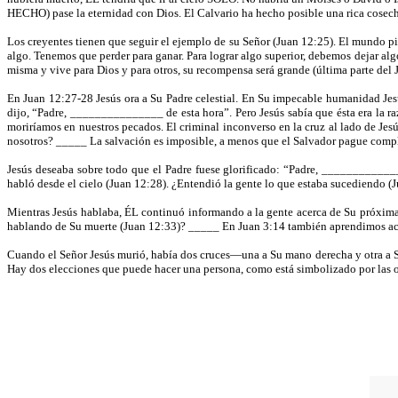
HECHO) pase la eternidad con Dios. El Calvario ha hecho posible una rica cosech
Los creyentes tienen que seguir el ejemplo de su Señor (Juan 12:25). El mundo pi
algo. Tenemos que perder para ganar. Para lograr algo superior, debemos dejar alg
misma y vive para Dios y para otros, su recompensa será grande (última parte de
En Juan 12:27-28 Jesús ora a Su Padre celestial. En Su impecable humanidad Jes
dijo, “Padre, _______________ de esta hora”. Pero Jesús sabía que ésta era la razó
moriríamos en nuestros pecados. El criminal inconverso en la cruz al lado de Je
nosotros? _____ La salvación es imposible, a menos que el Salvador pague compl
Jesús deseaba sobre todo que el Padre fuese glorificado: “Padre, ____________
habló desde el cielo (Juan 12:28). ¿Entendió la gente lo que estaba sucediendo 
Mientras Jesús hablaba, ÉL continuó informando a la gente acerca de Su próxima
hablando de Su muerte (Juan 12:33)? _____ En Juan 3:14 también aprendimos acer
Cuando el Señor Jesús murió, había dos cruces—una a Su mano derecha y otra a Su 
Hay dos elecciones que puede hacer una persona, como está simbolizado por las o