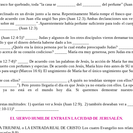
frasco fue quebrado, toda “la casa se _________ del _________ del perfume” (Juan 
eclinado en un diván junto a la mesa. Repentinamente María rompe el frasco que 
de acuerdo con Juan ella ungió Sus pies (Juan 12:3). Ambas declaraciones son v
sobre mi __________”. Aparentemente había perfume suficiente para todo el cuerpo
__________ (Juan 12:3).
a (Juan 12:4-5)? ______ Judas y algunos de los otros discípulos vieron derrama
ido y que el dinero debería haberse dado a los ________
______ ¿Quién era la única persona por la cual estaba preocupado Judas? _______
do acerca de su corazón codicioso? ______ María era muy generosa, pero Judas era 
n 12:7-8)? _____ De acuerdo con las palabras de Jesús, la acción de María fue muy 
erto con perfumes y especias. De acuerdo con Jesús, María hizo ésto antes de SU m
o para ungir (Marcos 16:6). El ungimiento de María fue el único ungimiento que Su
empre con ellos? ______________________ ¿A quién no tendrían siempre con ellos
_______”). Pero pronto llegaría el día en que Jesús ya no estaría con ellos. La op
s ya no está en el mundo hoy día. Si queremos demostrar nuestro
tas multitudes: 1) querían ver a Jesús (Juan 12:9);
2) también deseaban ver a _
an 12:10-11)? _____________________
EL SIERVO HUMILDE ENTRA EN LA CIUDAD DE JERUSALÉN.
A TRIUNFAL o LA ENTRADA REAL DE CRISTO. Los cuatro Evangelio nos relatan est
carías 9:9).