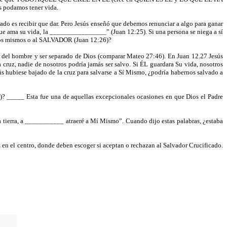
s podamos tener vida.
ado es recibir que dar. Pero Jesús enseñó que debemos renunciar a algo para ganar
l que ama su vida, la ________________” (Juan 12:25). Si una persona se niega a sí
otros mismos o al SALVADOR (Juan 12:26)?
s del hombre y ser separado de Dios (comparar Mateo 27:46). En Juan 12.27 Jesús
la cruz, nadie de nosotros podría jamás ser salvo. Si ÉL guardara Su vida, nosotros
s hubiese bajado de la cruz para salvarse a Sí Mismo, ¿podría habernos salvado a
)? _____ Esta fue una de aquellas excepcionales ocasiones en que Dios el Padre
 tierra, a ___________ atraeré a Mí Mismo”. Cuando dijo estas palabras, ¿estaba
 en el centro, donde deben escoger si aceptan o rechazan al Salvador Crucificado.