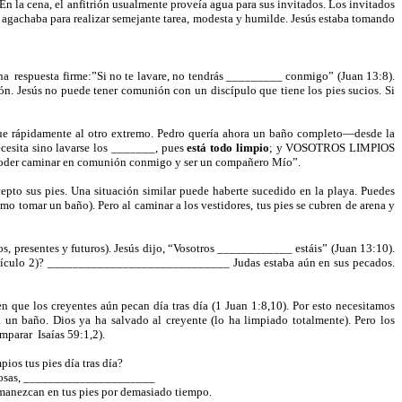
 la cena, el anfitrión usualmente proveía agua para sus invitados. Los invitados
se agachaba para realizar semejante tarea, modesta y humilde. Jesús estaba tomando
na
respuesta firme:”Si no te lavare, no tendrás _________ conmigo” (Juan 13:8).
ón. Jesús no puede tener comunión con un discípulo que tiene los pies sucios. Si
fue rápidamente al otro extremo. Pedro quería ahora un baño completo—desde la
cesita sino lavarse los _______, pues
está todo limpio
; y VOSOTROS LIMPIOS
ra poder caminar en comunión conmigo y ser un compañero Mío”.
epto sus pies. Una situación similar puede haberte sucedido en la playa. Puedes
omo tomar un baño). Pero al caminar a los vestidores, tus pies se cubren de arena y
, presentes y futuros). Jesús dijo, “Vosotros ____________ estáis” (Juan 13:10).
ersículo 2)? _____________________________ Judas estaba aún en sus pecados.
que los creyentes aún pecan día tras día (1 Juan 1:8,10). Por esto necesitamos
un baño. Dios ya ha salvado al creyente (lo ha limpiado totalmente). Pero los
omparar
Isaías 59:1,2).
pios tus pies día tras día?
as cosas, _____________________
rmanezcan en tus pies por demasiado tiempo.