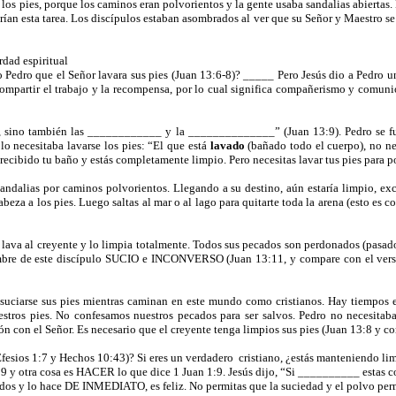
pies, porque los caminos eran polvorientos y la gente usaba sandalias abiertas. En
arían esta tarea. Los discípulos estaban asombrados al ver que su Señor y Maestro 
rdad espiritual
Pedro que el Señor lavara sus pies (Juan 13:6-8)? _____ Pero Jesús dio a Pedro u
 compartir el trabajo y la recompensa, por lo cual significa compañerismo y comuni
es, sino también las ____________ y la ______________” (Juan 13:9). Pedro se 
lo necesitaba lavarse los pies: “El que está
lavado
(bañado todo el cuerpo), no ne
as recibido tu baño y estás completamente limpio. Pero necesitas lavar tus pies pa
ndalias por caminos polvorientos. Llegando a su destino, aún estaría limpio, exc
eza a los pies. Luego saltas al mar o al lago para quitarte toda la arena (esto es c
lava al creyente y lo limpia totalmente. Todos sus pecados son perdonados (pasados
 nombre de este discípulo SUCIO e INCONVERSO (Juan 13:11, y compare con el v
uciarse sus pies mientras caminan en este mundo como cristianos. Hay tiempos en 
ros pies. No confesamos nuestros pecados para ser salvos. Pedro no necesitaba 
 con el Señor. Es necesario que el creyente tenga limpios sus pies (Juan 13:8 y c
fesios 1:7 y Hechos 10:43)? Si eres un verdadero
cristiano, ¿estás manteniendo lim
1:9 y otra cosa es HACER lo que dice 1 Juan 1:9. Jesús dijo, “Si __________ est
ados y lo hace DE INMEDIATO, es feliz. No permitas que la suciedad y el polvo pe