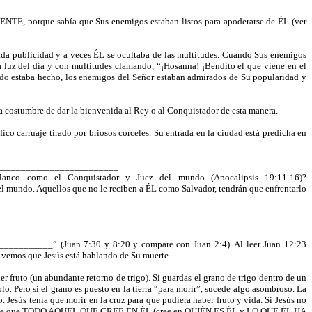
E, porque sabía que Sus enemigos estaban listos para apoderarse de ÉL (ver
iada publicidad y a veces ÉL se ocultaba de las multitudes. Cuando Sus enemigos
na luz del día y con multitudes clamando, “¡Hosanna! ¡Bendito el que viene en el
odo estaba hecho, los enemigos del Señor estaban admirados de Su popularidad y
a costumbre de dar la bienvenida al Rey o al Conquistador de esta manera.
 carruaje tirado por briosos corceles. Su entrada en la ciudad está predicha en
 _____________________________
lanco como el Conquistador y Juez del mundo (Apocalipsis 19:11-16)?
mundo. Aquellos que no le reciben a ÉL como Salvador, tendrán que enfrentarlo
____________” (Juan 7:30 y 8:20 y compare con Juan 2:4). Al leer Juan 12:23
 vemos que Jesús está hablando de Su muerte.
fruto (un abundante retorno de trigo). Si guardas el grano de trigo dentro de un
lo. Pero si el grano es puesto en la tierra “para morir”, sucede algo asombroso. La
 Jesús tenía que morir en la cruz para que pudiera haber fruto y vida. Si Jesús no
izo posible que TODO AQUEL QUE CREE EN ÉL (cree en QUIÉN ES ÉL y LO QUE ÉL HA