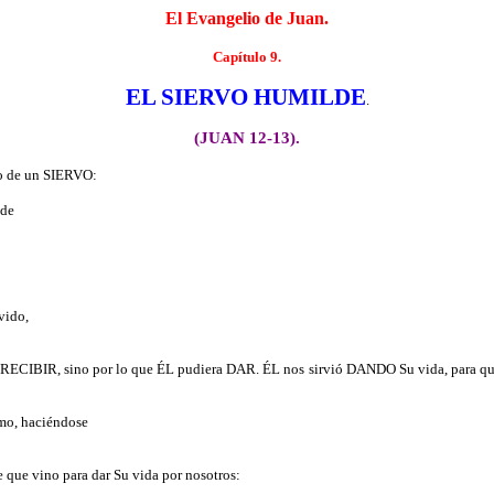
El Evangelio de Juan.
Capítulo 9.
EL SIERVO HUMILDE
.
(JUAN 12-13).
lo de un SIERVO:
nde
vido,
 RECIBIR, sino por lo que ÉL pudiera DAR. ÉL nos sirvió DANDO Su vida, para que
mo, haciéndose
 que vino para dar Su vida por nosotros: