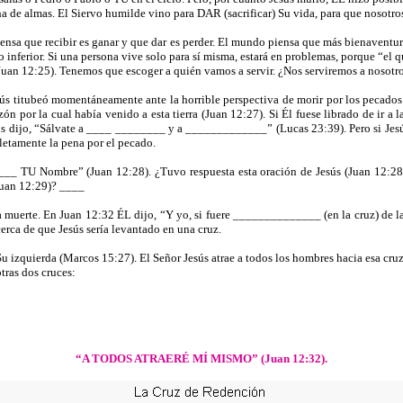
a de almas. El Siervo humilde vino para DAR (sacrificar) Su vida, para que nosotro
ensa que recibir es ganar y que dar es perder. El mundo piensa que más bienaventur
o inferior. Si una persona vive solo para sí misma, estará en problemas, porque “e
l Juan 12:25). Tenemos que escoger a quién vamos a servir. ¿Nos serviremos a nos
ús titubeó momentáneamente ante la horrible perspectiva de morir por los pecado
n por la cual había venido a esta tierra (Juan 12:27). Si Él fuese librado de ir a 
sús dijo, “Sálvate a ____ ________ y a _____________” (Lucas 23:39). Pero si Jesú
etamente la pena por el pecado.
___ TU Nombre” (Juan 12:28). ¿Tuvo respuesta esta oración de Jesús (Juan 12:28
(Juan 12:29)? ____
 muerte. En Juan 12:32 ÉL dijo, “Y yo, si fuere ______________ (en la cruz) de la
ca de que Jesús sería levantado en una cruz.
izquierda (Marcos 15:27). El Señor Jesús atrae a todos los hombres hacia esa cruz
tras dos cruces:
“A TODOS ATRAERÉ MÍ MISMO” (Juan 12:32).