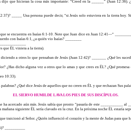
 les dijo que hicieran la cosa más importante: “Creed en la ______” (Juan 12:36
2:37)? _____ Una persona puede decir, “si Jesús solo estuviera en la tierra hoy. S
que se encuentra en Isaías 6:1-10. Note que Juan dice en Juan 12:41—“ __________ 
acuerdo con Isaías 6:1, ¿a quién vio Isaías? ________
_______________
que ÉL viniera a la tierra).
diciendo a otros lo que pensaban de Jesús (Juan 12:42)? _______ ¿Qué les suceder
? ¿Has dicho alguna vez a otros que lo amas y que crees en ÉL? ¿Qué promesa da
eo 10:33).
s palabras? ¿Qué dice Jesús de aquellos que no creen en ÉL y que rechazan Sus pala
EL SIERVO HUMILDE LAVA LOS PIES DE SUS DISCÍPULOS.
o se ha acercado aún más. Jesús sabía que pronto “pasaría de este ___________ al 
la mañana siguiente ÉL sería clavado en la cruz. En la próxima noche ÉL estaría sep
l que traicionó al Señor. ¿Quién influenció el corazón y la mente de Judas para qu
4-5)? __________