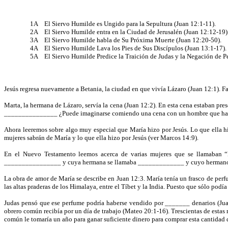
1A
El Siervo Humilde es Ungido para la Sepultura (Juan 12:1-11).
2A
El Siervo Humilde entra en la Ciudad de Jerusalén (Juan 12:12-19)
3A
El Siervo Humilde habla de Su Próxima Muerte (Juan 12:20-50).
4A
El Siervo Humilde Lava los Pies de Sus Discípulos (Juan 13:1-17).
5A
El Siervo Humilde Predice la Traición de Judas y la Negación de 
Jesús regresa nuevamente a Betania, la ciudad en que vivía Lázaro (Juan 12:1). F
Marta, la hermana de Lázaro, servía la cena (Juan 12:2). En esta cena estaban pr
_______________ ¿Puede imaginarse comiendo una cena con un hombre que había
Ahora leeremos sobre algo muy especial que María hizo por Jesús. Lo que ella h
mujeres sabrán de María y lo que ella hizo por Jesús (ver Marcos 14:9).
En el Nuevo Testamento leemos acerca de varias mujeres que se
llamaban
“M
________________ y cuya hermana se llamaba _____________ y cuyo hermano er
La obra de amor de María se describe en Juan 12:3. María tenía un frasco de perf
las altas praderas
de los
Himalaya, entre el Tíbet y la India. Puesto que sólo podía
Judas pensó que ese perfume podría haberse vendido por _______ denarios (Juan
obrero común recibía por un día de trabajo (Mateo 20:1-16). Trescientas de estas 
común le tomaría un año para ganar suficiente dinero para comprar esta cantidad 