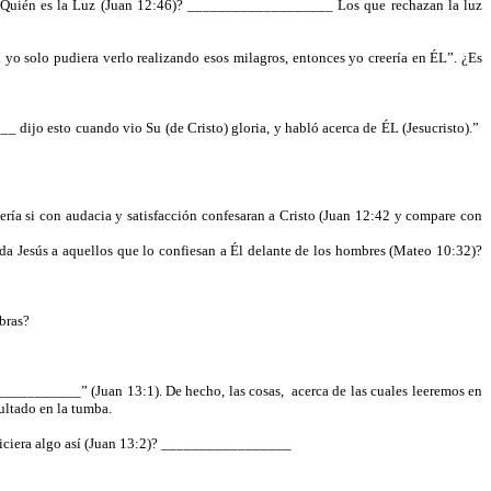
). ¿Quién es la Luz (Juan 12:46)? ___________________ Los que rechazan la luz
i yo solo pudiera verlo realizando esos milagros, entonces yo creería en ÉL”. ¿Es
dijo esto cuando vio Su (de Cristo) gloria, y habló acerca de ÉL (Jesucristo).”
ía si con audacia y satisfacción confesaran a Cristo (Juan 12:42 y compare con
 Jesús a aquellos que lo confiesan a Él delante de los hombres (Mateo 10:32)?
bras?
____________” (Juan 13:1). De hecho, las cosas,
acerca de las cuales leeremos en
ultado en la tumba.
e hiciera algo así (Juan 13:2)? _________________