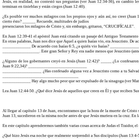
Jesús, en realidad, no contestó sus preguntas (ver Juan 12:34-36), en cambio
terminan en tinieblas y están ciegos (Juan 12:40).
¿Es posible ver muchos milagros con los propios ojos y aún así, no creer (Juan 1
cierto ésto? ______ Recuerde, multitudes de judíos
presenciaron los milagros de Cristo y, sin embargo, gritaron, “CRUCIFÍCALE”.
En Juan 12:39-41 el apóstol Juan está citando un pasaje del Antiguo Testamento 
En otras palabras, Juan nos dice que Aquel a quien Isaías vio, era Jesucristo. De 
_____________ De acuerdo con Isaías 6:5, ¿a quién vio Isaías? ___________
_________________. Este gran Señor y Rey era nadie menos que Jesucristo (antes 
¿Alguno de los gobernantes creyó en Jesús (Juan 12:42)? _____ ¿Lo confesaron 
Juan 9:22,34)? ___________________________
__________________ ¿Has confesado alguna vez a Jesucristo como a tu Salvador
___________________________________
_____________ Hay algo mucho peor que ser expulsado de la sinagoga (ver Mat
Lea Juan 12:44-50. ¿Qué dice Jesús de aquellos que creen en Él y que reciben Su
Al llegar al capítulo 13 de Juan, encontramos que la hora de la muerte de Crist
Juan 13, sucedieron en la misma noche antes de que Jesús muriera en la cruz. En 
En este capítulo aprenderemos también varias cosas acerca de Judas el Traidor, e
¿Qué hizo Jesús esa noche que realmente sorprendió a Sus discípulos (Juan 13: