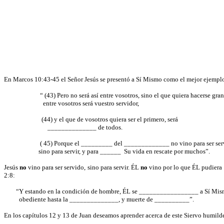
En Marcos 10:43-45 el Señor Jesús se presentó a Sí Mismo como el mejor ejemp
“ (
43) Pero no será así entre vosotros, sino el que quiera hacerse gra
entre
vosotros será vuestro servidor,
(44) y el que de vosotros quiera ser el primero, será
______________
de
todos.
( 45
) Porque el _________ del _____________ no vino para ser ser
sino
para servir, y para ______
Su vida en rescate por muchos”.
Jesús
no
vino para ser servido, sino para servir. ÉL
no
vino por lo que ÉL pudiera
2:8:
“Y estando en la condición de hombre, ÉL se _________________ a Sí Mis
obediente
hasta la ______________, y muerte de __________”.
En los capítulos 12 y 13 de Juan deseamos aprender acerca de este Siervo humilde