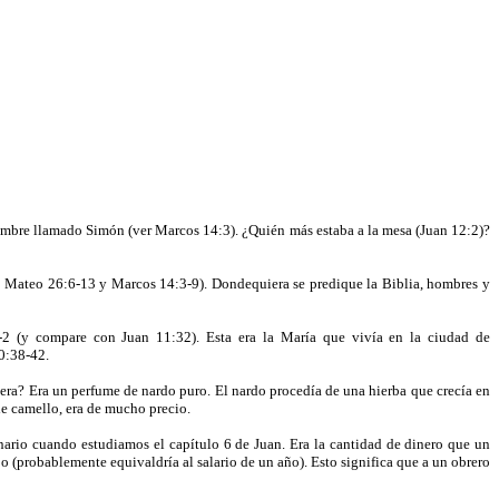
 hombre llamado Simón (ver Marcos 14:3). ¿Quién más estaba a la mesa (Juan 12:2)?
-8; Mateo 26:6-13 y Marcos 14:3-9). Dondequiera se predique la Biblia, hombres y
 (y compare con Juan 11:32). Esta era la María que vivía en la ciudad de
0:38-42.
 era? Era un perfume de nardo puro. El nardo procedía de una hierba que crecía en
de camello, era de mucho precio.
ario cuando estudiamos el capítulo 6 de Juan. Era la cantidad de dinero que un
o (probablemente equivaldría al salario de un año). Esto significa que a un obrero