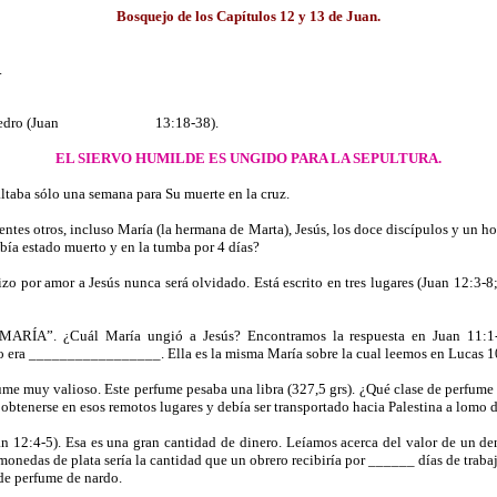
Bosquejo de los Capítulos 12 y 13 de Juan.
.
Pedro (Juan
13:18-38).
EL SIERVO HUMILDE ES UNGIDO PARA LA SEPULTURA.
altaba sólo una semana para Su muerte en la cruz.
esentes otros, incluso María (la hermana de Marta), Jesús, los doce discípulos y un
 estado muerto y en la tumba por 4 días?
izo por amor a Jesús nunca será
olvidado
. Está escrito en tres lugares (Juan 12:3
ARÍA”. ¿Cuál María ungió a Jesús? Encontramos la respuesta en Juan 11:1-2
a _________________. Ella es la misma María sobre la cual leemos en Lucas 1
ume muy valioso. Este perfume pesaba una libra (327,5 grs). ¿Qué clase de perfume
 obtenerse en esos remotos lugares y debía ser transportado hacia Palestina a lomo 
 12:4-5). Esa es una gran cantidad de dinero. Leíamos acerca del valor de un den
monedas de plata sería la cantidad que un obrero recibiría por ______ días de trabaj
de perfume de nardo.