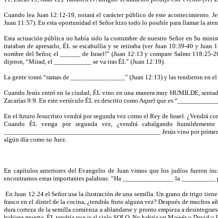
Cuando lea Juan 12:12-19, notará el carácter público de este acontecimien
Juan 11:57). En esta oportunidad el Señor hizo todo lo posible para llamar la ate
Esta actuación pública no había sido la costumbre de nuestro Señor en Su minis
trataban de apresarlo, ÉL se escabullía y se retiraba (ver Juan 10:39-40 y Juan
nombre del Señor, el ______ de Israel!” (Juan 12:13 y compare Salmo 118:25-26
dijeron, “Mirad, el ___________ se va tras ÉL” (Juan 12:19).
La gente tomó “ramas de ________________” (Juan 12:13) y las tendieron en el ca
Cuando Jesús entró en la ciudad, ÉL vino en una manera muy HUMILDE, sentado so
Zacarías 9:9. En este versículo ÉL es descrito como Aquel que es “____________
En el futuro Jesucristo vendrá por segunda vez como el Rey de Israel. ¿Vend
Cuando ÉL venga por segunda vez, ¿vendrá cabalgando humildemente s
______________________________________________ Jesús vino por primera vez pa
algún día como su Juez.
En capítulos anteriores del Evangelio de Juan vimos que los judíos fueron 
encontramos estas importantes palabras: “Ha _______________ la __________ par
En Juan 12:24 el Señor usa la ilustración de una semilla. Un grano de trigo tie
frasco en el dintel de la cocina, ¿tendrás fruto alguna vez? Después de muchos año
dura corteza de la semilla comienza a ablandarse y pronto empieza a desintegrarse
hubiera muerto, ÉL tendría que ir al cielo SOLO. No habría un Moisés o David