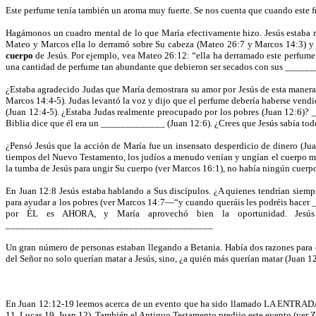
Este perfume tenía también un aroma muy fuerte. Se nos cuenta que cuando este 
Hagámonos un cuadro mental de lo que María efectivamente hizo. Jesús estaba r
Mateo y Marcos ella lo derramó sobre Su cabeza (Mateo 26:7 y Marcos 14:3) y 
cuerpo
de Jesús. Por ejemplo, vea Mateo 26:12: “ella ha derramado este perfume 
una cantidad de perfume tan abundante que debieron ser secados con sus _____
¿Estaba agradecido Judas que María demostrara su amor por Jesús de esta maner
Marcos 14:4-5). Judas levantó la voz y dijo que el perfume debería haberse vend
(Juan 12:4-5). ¿Estaba Judas realmente preocupado por los pobres (Juan 12:6)? 
Biblia dice que él era un _____________ (Juan 12:6). ¿Crees que Jesús sabía to
¿Pensó Jesús que la acción de María fue un insensato desperdicio de dinero (Jua
tiempos del Nuevo Testamento, los judíos a menudo venían y ungían el cuerpo mu
la tumba de Jesús para ungir Su cuerpo (ver Marcos 16:1), no había ningún cuerp
En Juan 12:8 Jesús estaba hablando a Sus discípulos. ¿A quienes tendrían si
para ayudar a los pobres (ver Marcos 14:7—“y cuando queráis les podréis hacer __
por ÉL es AHORA, y María aprovechó bien la oportunidad. Jesú
__________________________________________
Un gran número de personas estaban llegando a Betania. Había dos razones para es
del Señor no solo querían matar a Jesús, sino, ¿a quién más querían matar (Ju
En Juan 12:12-19 leemos acerca de un evento que ha sido llamado LA ENTRAD
11, Lucas 19, Juan 12). También el Antiguo Testamento predijo este evento (ver Za