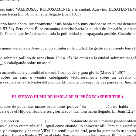
to. Jesús entró VALEROSA y RUIDOSAMENTE a la ciudad. Aún vino DESAFIANTEMENT
nción hacia ÉL. SU hora había llegado (Juan 13:1).
terio hasta ahora. Anteriormente Jesús había sido muy cuidadoso en evitar demas
 11:53-54). Pero ahora Él se encamina derecho hacia la ciudad de Jerusalén, a ple
). Parecía que Jesús deseaba toda la publicidad y propaganda posible. Cuando t
mino delante de Jesús cuando entraba en la ciudad. La gente en el oriente tenía l
bre un pollino de asna (Juan 12:14-15). No entró en la ciudad sobre un magnífico
_, y cabalgando sobre un asno”.
rá con mansedumbre y humildad o vendrá con poder y gran gloria (Mateo 24:30)?
obre un asno o vendrá cabalgando victoriosamente sobre un caballo b
ra ser el Salvador del mundo. ÉL vendrá por segunda vez para ser el Juez del 
EL SIERVO HUMILDE HABLA DE SU PRÓXIMA SEPULTURA.
incapaces de poner sus manos sobre Jesús porque “Su ________ aún no había __
a que el Hijo del Hombre sea glorificado”. La hora había llegado. En Juan 12:24
ne que caer en ___________ y __________. Solamente de esta manera puedes obtener 
s el grano estará aún allí—igual como cuando, lo colocaste allí. Pero aun estará só
 y a romperse y aparece VIDA. La semilla ya no está, pero ha germinado trigo vivo.
 o Isaías o Pedro o Pablo o TÚ en el cielo. Pero, por cuanto Jesús murió, ÉL h