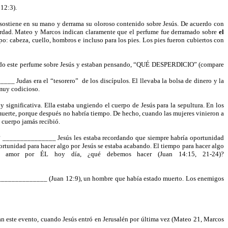
12:3).
sostiene en su mano y derrama su oloroso contenido sobre Jesús. De acuerdo con
erdad. Mateo y Marcos indican claramente que el perfume fue derramado sobre
el
: cabeza, cuello, hombros e incluso para los pies. Los pies fueron cubiertos con
r todo este perfume sobre Jesús y estaban pensando, “QUÉ DESPERDICIO” (compare
____ Judas era el “tesorero”
de los discípulos. El llevaba la bolsa de dinero y la
muy codicioso.
significativa. Ella estaba ungiendo el cuerpo de Jesús para la sepultura. En los
uerte, porque después no habría tiempo. De hecho, cuando las mujeres vinieron a
 cuerpo jamás recibió.
? _______________ Jesús les estaba recordando que siempre habría oportunidad
ortunidad para hacer algo por Jesús se estaba acabando. El tiempo para hacer algo
 amor por ÉL hoy día, ¿qué debemos hacer (Juan 14:15, 21-24)?
_______________ (Juan 12:9), un hombre que había estado muerto. Los enemigos
e evento, cuando Jesús entró en Jerusalén por última vez (Mateo 21, Marcos