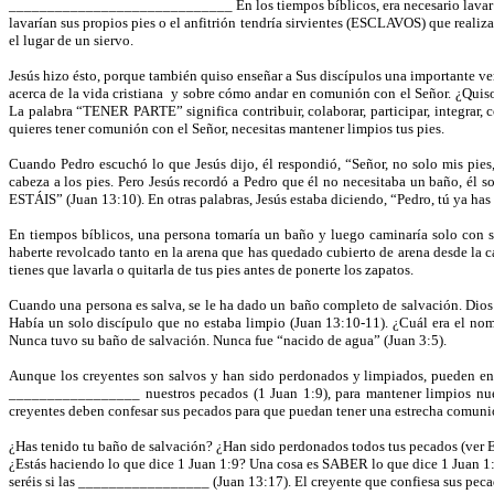
_____________________________ En los tiempos bíblicos, era necesario lavar los 
lavarían sus propios pies o el anfitrión tendría sirvientes (ESCLAVOS) que realiz
el lugar de un siervo.
Jesús hizo ésto, porque también quiso enseñar a Sus discípulos una importante ve
acerca de la vida cristiana
y sobre cómo andar en comunión con el Señor. ¿Quiso 
La palabra “TENER PARTE” significa contribuir, colaborar, participar, integrar,
quieres tener comunión con el Señor, necesitas mantener limpios tus pies.
Cuando Pedro escuchó lo que Jesús dijo, él respondió, “Señor, no solo mis pi
cabeza a los pies. Pero Jesús recordó a Pedro que él no necesitaba un baño, él so
ESTÁIS” (Juan 13:10). En otras palabras, Jesús estaba diciendo, “Pedro, tú ya h
En tiempos bíblicos, una persona tomaría un baño y luego caminaría solo con sa
haberte revolcado tanto en la arena que has quedado cubierto de arena desde la cab
tienes que lavarla o quitarla de tus pies antes de ponerte los zapatos.
Cuando una persona es salva, se le ha dado un baño completo de salvación. Dios 
Había un solo discípulo que no estaba limpio (Juan 13:10-11). ¿Cuál era el
Nunca tuvo su baño de salvación. Nunca fue “nacido de agua” (Juan 3:5).
Aunque los creyentes son salvos y han sido perdonados y limpiados, pueden ens
_________________ nuestros pecados (1 Juan 1:9), para mantener limpios nuest
creyentes deben confesar sus pecados para que puedan tener una estrecha comunión
¿Has tenido tu baño de salvación? ¿Han sido perdonados todos tus pecados (ver E
¿Estás haciendo lo que dice 1 Juan 1:9? Una cosa es SABER lo que dice 1 Juan 
seréis si las _________________ (Juan 13:17). El creyente que confiesa sus pec